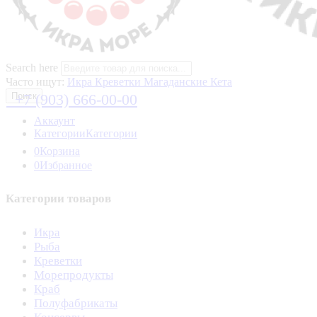
Search here
Часто ищут:
Икра
Креветки Магаданские
Кета
+7 (903) 666-00-00
Поиск
Аккаунт
Категории
Категории
0
Корзина
0
Избранное
Категории товаров
Икра
Рыба
Креветки
Морепродукты
Краб
Полуфабрикаты