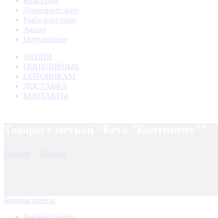
Консервы
Дополнительно
Рыба пластами
Акции
Популярные
АКЦИИ
ПОПУЛЯРНЫЕ
ОПТОВИКАМ
ДОСТАВКА
КОНТАКТЫ
Товары с меткой “Кета "Континент"”
Главная
Каталог
Боковая панель
Боковая панель