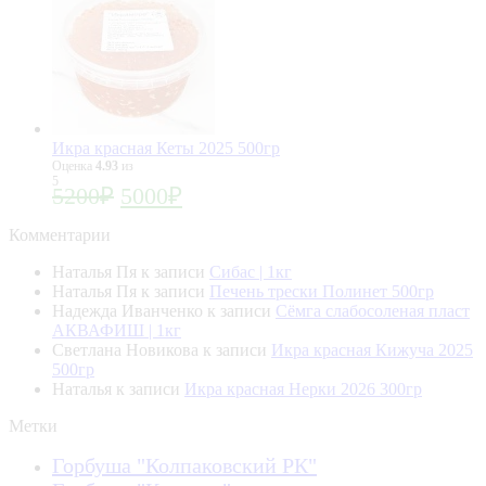
Икра красная Кеты 2025 500гр
Оценка
4.93
из
5
5200
₽
5000
₽
Комментарии
Наталья Пя
к записи
Сибас | 1кг
Наталья Пя
к записи
Печень трески Полинет 500гр
Надежда Иванченко
к записи
Сёмга слабосоленая пласт
АКВАФИШ | 1кг
Светлана Новикова
к записи
Икра красная Кижуча 2025
500гр
Наталья
к записи
Икра красная Нерки 2026 300гр
Метки
Горбуша "Колпаковский РК"