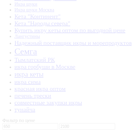
Икра щуки
Икра щуки Москва
Кета "Континент"
Кета "Народы севера"
Купить икру кеты оптом по выгодной цене
Лангустины
Надежный поставщик икры и морепродуктов
Семга
Тымлатский РК
икра горбуши в Москве
икра кеты
икра сима
красная икра оптом
печень трески
совместные закупки икры
тунайча
Фильтр по цене