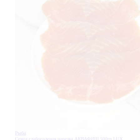
Рыба
Семга слабосоленая нарезка АКВАФИШ 500гр LUX