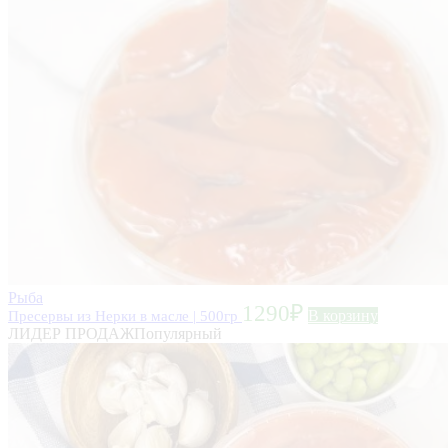
Рыба
1290
₽
Пресервы из Нерки в масле | 500гр
В корзину
ЛИДЕР ПРОДАЖ
Популярный