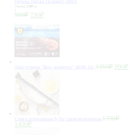
Печень трески Полинет 500гр
Оценка
5.00
из
5
900
₽
790
₽
1350
₽
990
₽
Лангустины "Босс креветос" 40/60 1кг
1790
₽
Семга потрошеная 6-7кг свежемороженая
1450
₽