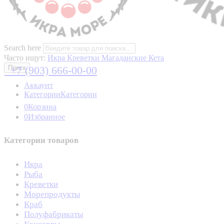
Search here
Часто ищут:
Икра
Креветки Магаданские
Кета
+7 (903) 666-00-00
Поиск
Аккаунт
Категории
Категории
0
Корзина
0
Избранное
Категории товаров
Икра
Рыба
Креветки
Морепродукты
Краб
Полуфабрикаты