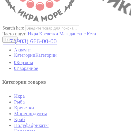
Search here
Часто ищут:
Икра
Креветки Магаданские
Кета
+7 (903) 666-00-00
Поиск
Аккаунт
Категории
Категории
0
Корзина
0
Избранное
Категории товаров
Икра
Рыба
Креветки
Морепродукты
Краб
Полуфабрикаты