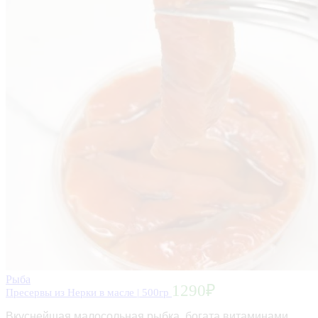
Рыба
1290
₽
Пресервы из Нерки в масле | 500гр
Вкуснейшая малосольная рыбка, богата витаминами