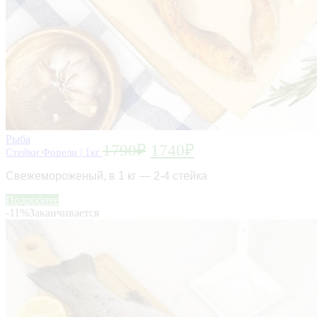
Рыба
1790
₽
1740
₽
Стейки Форели | 1кг
Свежемороженый, в
1 кг — 2-4
стейка
Подробнее
-11%
Заканчивается