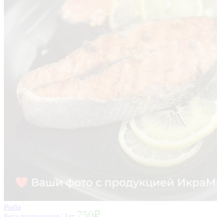
Рыба
750
₽
Кета потрошеная | 1кг