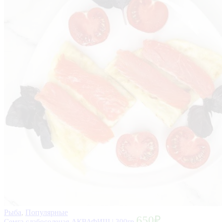
Рыба
,
Популярные
650
₽
Семга слабосоленая АКВАФИШ | 300гр