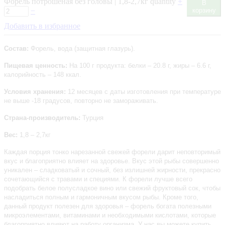
Форель потрошеная без головы | 1,8-2,7кг quantity
+
В
−
корзину
Добавить в избранное
Состав:
Форель, вода (защитная глазурь).
Пищевая ценность:
На 100 г продукта: белки – 20.8 г, жиры – 6.6 г,
калорийность – 148 ккал.
Условия хранения:
12 месяцев с даты изготовления при температуре
не выше -18 градусов, повторно не замораживать.
Страна-производитель:
Турция
Вес:
1,8 – 2,7кг
Каждая порция тонко нарезанной свежей форели дарит неповторимый
вкус и благоприятно влияет на здоровье. Вкус этой рыбы совершенно
уникален – сладковатый и сочный, без излишней жирности, прекрасно
сочетающийся с травами и специями. К форели лучше всего
подобрать белое полусладкое вино или свежий фруктовый сок, чтобы
насладиться полным и гармоничным вкусом рыбы. Кроме того,
данный продукт полезен для здоровья – форель богата полезными
микроэлементами, витаминами и необходимыми кислотами, которые
благоприятно влияют на работу организма. У нас вы можете купить