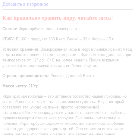
Добавить в избранное
Как правильно хранить икру, читайте здесь!
Состав:
Икра горбуши, соль, консервант
КБЖУ:
В 100 г. продукта 263 Ккал. Белки – 32 г. Жиры – 15 г.
Условия хранения:
Замороженная икра в морозильнике хранится год
с даты изготовления. После разморозки в бытовом холодильнике при
температуре от +2° до +6° С не более недели. После вскрытия
упаковки в холодильнике хранить не более 3 суток.
Страна- производитель:
Россия, Дальний Восток.
Масса нетто
: 210гр
Икра красная горбуши – это истинное богатство нашей природы, но
знать её ценность могут только истинные гурманы. Вкус, который
оставляет это блюдо на языке, просто неописуемый.
Если вы любите морепродукты и у вас есть возможность выбрать,
лучшим выбором станет икра горбуши. Она очень питательна и
полезна. Икра горбуши содержит множество витаминов, особенно
важных для здоровья женщин и детей. Она является источником
белка, железа, фосфора и магния, что делает её идеальным