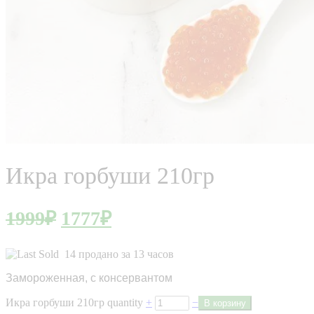
Икра горбуши 210гр
1999
₽
1777
₽
14 продано за 13 часов
Замороженная, с консервантом
Икра горбуши 210гр quantity
+
−
В корзину