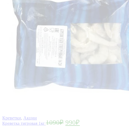
Креветки
,
Акции
1090
₽
990
₽
Креветка тигровая 1кг